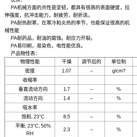
PA机械方面的共性是坚韧，都具有很高的表面硬度，拉
伸强度，抗冲击能力，耐疲劳，耐折迭。
PA耐热耐寒，在寒冷和炎热的季节，也能保证很高的机
械性能
PA耐药品，耐油的腐蚀。耐应力开裂。
PA易印刷，易染色，电性能优良。
产品物性表：
物理性能
干燥
调节后的
单位制
密度
1.07
--
g/cm?
收缩率
垂直流动方向
1.7
--
%
流动方向
1.4
--
%
吸水率
饱和, 23°C
8.5
--
%
平衡, 23°C, 50%
2.3
--
%
RH