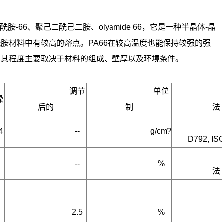
胺-66、聚己二酰己二胺、olyamide 66，它是一种半晶体-晶
酰胺材料中有较高的熔点。PA66在较高温度也能保持较强的强
，其程度主要取决于材料的组成、壁厚以及环境条件。
调节
单位
燥
后的
制
法
4
--
g/cm?
D792, IS
--
%
法
2.5
%