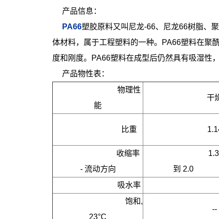
产品信息：
PA66
塑胶原料又叫尼龙-66、尼龙66树脂、聚酰
体材料，属于工程塑料的一种。PA66塑料在聚
度和刚度。PA66塑料在成型后仍然具有吸湿性
产品物性表：
物理性
干
能
比重
1.1
收缩率 
1.3 
- 流动方向
到 2.0
吸水率
     饱和, 
--
23°C