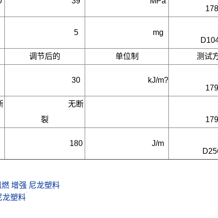
0
39
MPa
17
5
mg
D10
调节后的
单位制
测试
30
kJ/m?
17
断
无断
裂
17
180
J/m
D25
卤阻燃 增强 尼龙塑料
 尼龙塑料