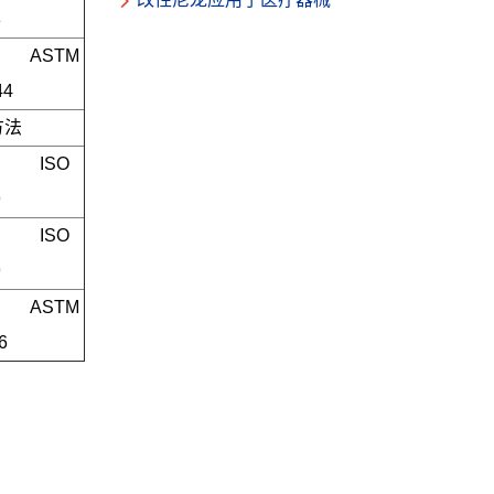
8
ASTM 
44
方法
ISO 
9
ISO 
9
ASTM 
6