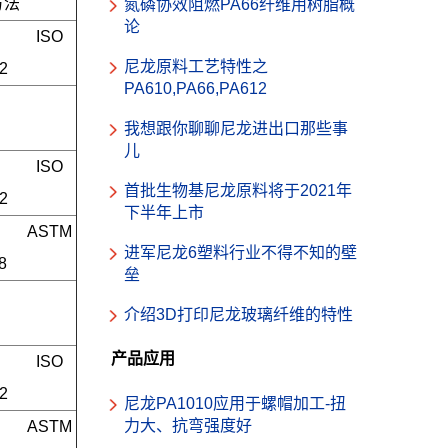
方法
氮磷协效阻燃PA66纤维用树脂概
论
ISO 
尼龙原料工艺特性之
2
PA610,PA66,PA612
我想跟你聊聊尼龙进出口那些事
儿
ISO 
首批生物基尼龙原料将于2021年
2
下半年上市
ASTM 
进军尼龙6塑料行业不得不知的壁
8
垒
介绍3D打印尼龙玻璃纤维的特性
产品应用
ISO 
2
尼龙PA1010应用于螺帽加工-扭
力大、抗弯强度好
ASTM 