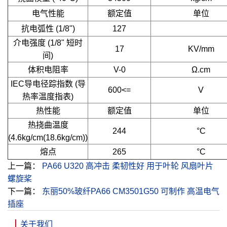
电气性能
额定值
单位
抗电弧性 (1/8")
127
介电强度 (1/8" 短时
17
KV/mm
间)
体积电阻率
V-0
Ω.cm
IEC导电径踪指数 (导
600<=
V
热率温度指表)
热性能
额定值
单位
热挠曲温度
244
°C
(4.6kg/cm(18.6kg/cm))
熔点
265
°C
上一篇：
PA66 U320 高冲击 柔韧性好 用于叶轮 风扇叶片
螺旋桨
下一篇：
东丽50%玻纤PA66 CM3501G50 可制作 高温电气
插座
关于我们