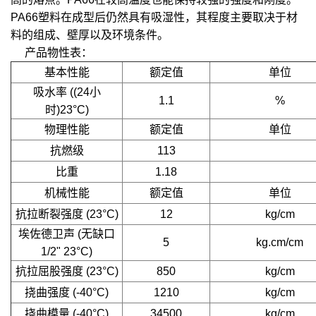
PA66塑料在成型后仍然具有吸湿性，其程度主要取决于材
料的组成、壁厚以及环境条件。
产品物性表：
基本性能
额定值
单位
吸水率 ((24小
1.1
%
时)23°C)
物理性能
额定值
单位
抗燃级
113
比重
1.18
机械性能
额定值
单位
抗拉断裂强度 (23°C)
12
kg/cm
埃佐德卫声 (无缺口
5
kg.cm/cm
1/2" 23°C)
抗拉屈股强度 (23°C)
850
kg/cm
挠曲强度 (-40°C)
1210
kg/cm
挠曲模量 (-40°C)
34500
kg/cm