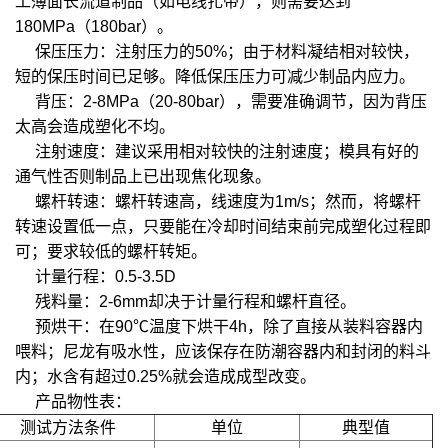
工薄面长流道制品（如电线扎带），则需要达到
180MPa（180bar）。
保压压力：注射压力的50%；由于材料凝结相对较快，
短的保压时间已足够。降低保压压力可减少制品内应力。
背压：2-8MPa（20-80bar），需要准确调节，因为背压
太高会造成塑化不均。
注射速度：建议采用相对较快的注射速度；模具有好的
通气性否则制品上已出现焦化现象。
螺杆转速：螺杆转速高，线速度为1m/s；然而，将螺杆
转速设置低一点，只要能在冷却时间结束前完成塑化过程即
可；要求较低的螺杆转矩。
计量行程：0.5-3.5D
残料量：2-6mm却决于计量行程和螺杆直径。
预烘干：在90℃温度下烘干4h，除了直接从装料容器内
喂料；尼龙有吸水性，应该保存在防潮容器内和封闭的料斗
内；水含有超过0.25%就会造成成型改变。
产品物性表：
测试方法条件
单位
典型值