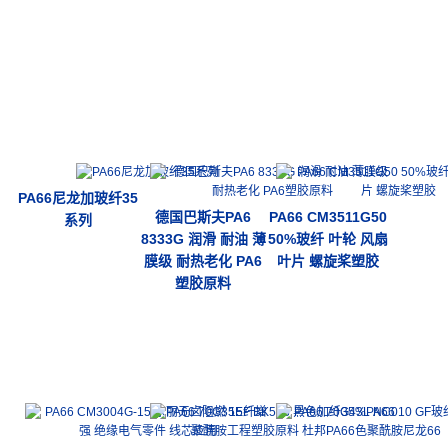
PA66尼龙加玻纤35
德国巴斯夫PA6
PA66 CM3511G50
系列
8333G 润滑 耐油 薄
50%玻纤 叶轮 风扇
膜级 耐热老化 PA6
叶片 螺旋桨塑胶
塑胶原料