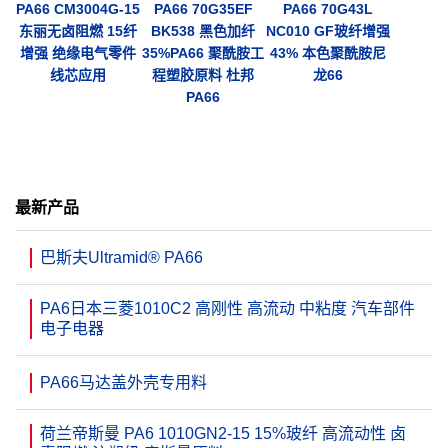
PA66 CM3004G-15
PA66 70G35EF
PA66 70G43L
东丽无卤阻燃 15纤
BK538 黑色加纤
NC010 GF玻纤增强
增强 绝缘电气零件
35%PA66 聚酰胺工
43% 本色聚酰胺尼
线芯应用
程塑胶原料 杜邦
龙66
PA66
最新产品
巴斯夫Ultramid® PA66
PA6日本三菱1010C2 高刚性 高流动 中粘度 汽车部件
电子电器
PA66马达盖外壳专用料
荷兰帝斯曼 PA6 1010GN2-15 15%玻纤 高流动性 卤