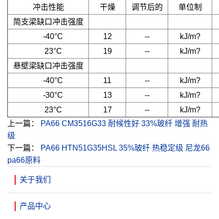
冲击性能
干燥
调节后的
单位制
简支梁缺口冲击强度
-40°C
12
--
kJ/m?
23°C
19
--
kJ/m?
悬壁梁缺口冲击强度
-40°C
11
--
kJ/m?
-30°C
13
--
kJ/m?
23°C
17
--
kJ/m?
上一篇：
PA66 CM3516G33 耐候性好 33%玻纤 增强 耐热
级
下一篇：
PA66 HTN51G35HSL 35%玻纤 热稳定级 尼龙66
pa66原料
关于我们
产品中心