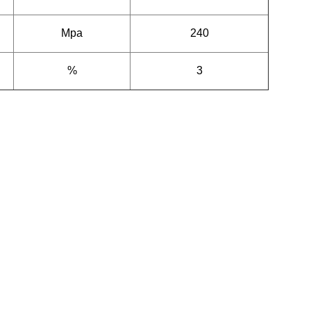
Mpa
240
7
%
3