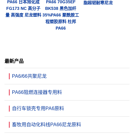
PA66 日本旭化成
PA66 70G35EF
脂超韧耐寒尼龙
FG173 NC 高分子
BK538 黑色加纤
量 高强度 尼龙塑料
35%PA66 聚酰胺工
程塑胶原料 杜邦
PA66
最新产品
PA6/66共聚尼龙
PA66阻燃连接器专用料
自行车锁壳专用PA6原料
畜牧用自动化料线PA66尼龙原料