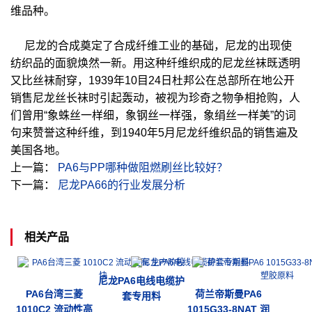
维品种。
尼龙的合成奠定了合成纤维工业的基础，尼龙的出现使
纺织品的面貌焕然一新。用这种纤维织成的尼龙丝袜既透明
又比丝袜耐穿，1939年10目24日杜邦公在总部所在地公开
销售尼龙丝长袜时引起轰动，被视为珍奇之物争相抢购，人
们曾用“象蛛丝一样细，象钢丝一样强，象绢丝一样美”的词
句来赞誉这种纤维，到1940年5月尼龙纤维织品的销售遍及
美国各地。
上一篇：
PA6与PP哪种做阻燃刷丝比较好？
下一篇：
尼龙PA66的行业发展分析
相关产品
尼龙PA6电线电缆护
PA6台湾三菱
荷兰帝斯曼PA6
套专用料
1010C2 流动性高
1015G33-8NAT 润