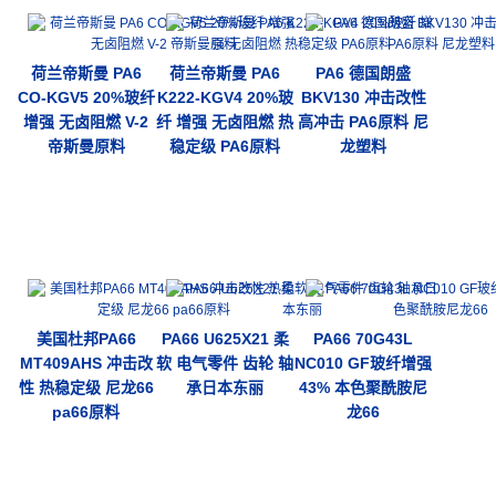
荷兰帝斯曼 PA6
荷兰帝斯曼 PA6
PA6 德国朗盛
CO-KGV5 20%玻纤
K222-KGV4 20%玻
BKV130 冲击改性
增强 无卤阻燃 V-2
纤 增强 无卤阻燃 热
高冲击 PA6原料 尼
帝斯曼原料
稳定级 PA6原料
龙塑料
美国杜邦PA66
PA66 U625X21 柔
PA66 70G43L
MT409AHS 冲击改
软 电气零件 齿轮 轴
NC010 GF玻纤增强
性 热稳定级 尼龙66
承日本东丽
43% 本色聚酰胺尼
pa66原料
龙66