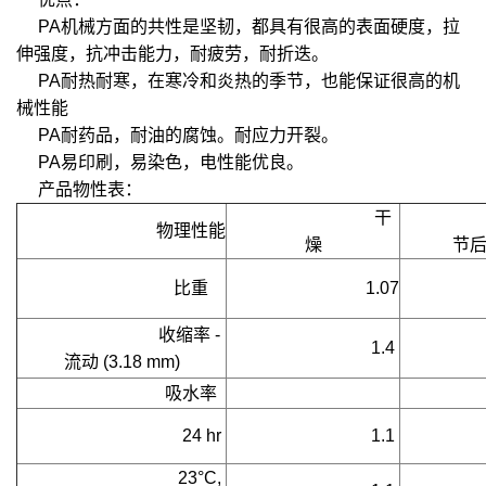
PA机械方面的共性是坚韧，都具有很高的表面硬度，拉
伸强度，抗冲击能力，耐疲劳，耐折迭。
PA耐热耐寒，在寒冷和炎热的季节，也能保证很高的机
械性能
PA耐药品，耐油的腐蚀。耐应力开裂。
PA易印刷，易染色，电性能优良。
产品物性表：
干
物理性能
燥
节
比重
1.07
收缩率 - 
1.4
流动 (3.18 mm)
吸水率
     24 hr
1.1
     23°C, 