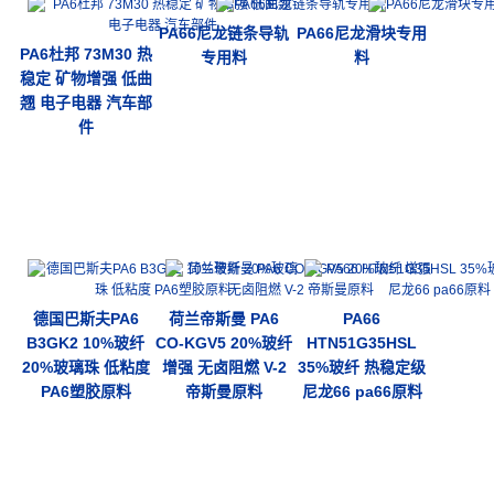
PA66尼龙链条导轨
PA66尼龙滑块专用
PA6杜邦 73M30 热
专用料
料
稳定 矿物增强 低曲
翘 电子电器 汽车部
件
德国巴斯夫PA6
荷兰帝斯曼 PA6
PA66
B3GK2 10%玻纤
CO-KGV5 20%玻纤
HTN51G35HSL
20%玻璃珠 低粘度
增强 无卤阻燃 V-2
35%玻纤 热稳定级
PA6塑胶原料
帝斯曼原料
尼龙66 pa66原料