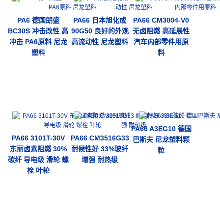
PA6 德国朗盛
PA66 日本旭化成
PA66 CM3004-V0
BC30S 冲击改性 高
90G50 良好的外观
无卤阻燃 高延展性
冲击 PA6原料 尼龙
高流动性 尼龙塑料
汽车内部零件用原
塑料
料
PA66 A3EG10 德国
PA66 3101T-30V
PA66 CM3516G33
巴斯夫 尼龙塑料颗
东丽卤素阻燃 30%
耐候性好 33%玻纤
粒
碳纤 导电级 滑轮 螺
增强 耐热级
栓 叶轮